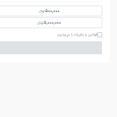
500,000
تومانءءء
5,000,000
تومانءءء
قوانین و مقررات را می‌پذیرم